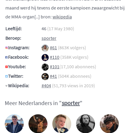
maand werd hij tevens de eerste kampioen zwaargewicht bij
de MMA-organ[..] bron:
wikipedia
Leeftijd:
46
(17 May 1980)
Beroep:
sporter
Instagram:
#61
(863K volgers)
Facebook:
#110
(358K volgers)
Youtube:
#101
(17,100 abonnees)
Twitter:
#41
(504K abonnees)
Wikipedia:
#404
(51,793 views in 2019)
Meer Nederlanders in "
sporter
"