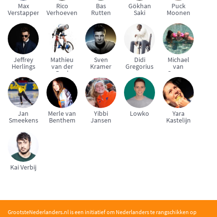
Max
Rico
Bas
Gökhan
Puck
Verstappen
Verhoeven
Rutten
Saki
Moonen
Jeffrey
Mathieu
Sven
Didi
Michael
Herlings
van der
Kramer
Gregorius
van
Poel
Gerwen
Jan
Merle van
Yibbi
Lowko
Yara
Smeekens
Benthem
Jansen
Kastelijn
Kai Verbij
GrootsteNederlanders.nl is een initiatief om Nederlanders te rangschikken op