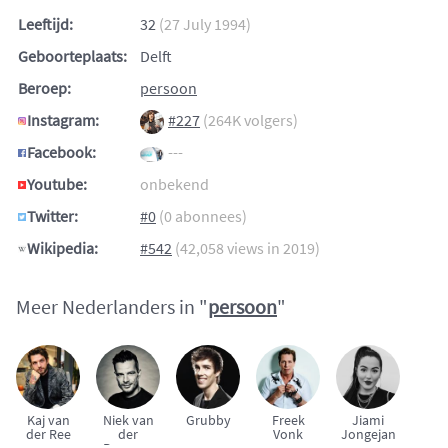
Leeftijd:
32
(27 July 1994)
Geboorteplaats:
Delft
Beroep:
persoon
Instagram:
#227
(264K volgers)
Facebook:
---
Youtube:
onbekend
Twitter:
#0
(0 abonnees)
Wikipedia:
#542
(42,058 views in 2019)
Meer Nederlanders in "
persoon
"
Kaj van
Niek van
Grubby
Freek
Jiami
der Ree
der
Vonk
Jongejan