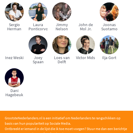
Bruggen
Sergio
Laura
Jimmy
John de
Joonas
Herman
Ponticorvo
Nelson
Mol Jr.
Suotamo
Inez Weski
Joey
Loes van
Victor Mids
Ilja Gort
Spaan
Delft
Dani
Hagebeuk
GrootsteNederlanders.nl is een initiatief om Nederlanders te rangschikken op
basis van hun populariteit op Sociale Media.
Ontbreekt er iemand in de lijst die ik toe moet voegen? Stuur me dan een berichtje