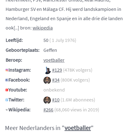
Hamburger SV en Málaga CF. Hij werd landskampioen in
Nederland, Engeland en Spanje en in alle drie die landen
ook[..] bron:
wikipedia
Leeftijd:
50
( 1 July 1976)
Geboorteplaats:
Geffen
Beroep:
voetballer
Instagram:
#129
(478K volgers)
Facebook:
#34
(800K volgers)
Youtube:
onbekend
Twitter:
#10
(1.6M abonnees)
Wikipedia:
#266
(68,060 views in 2019)
Meer Nederlanders in "
voetballer
"