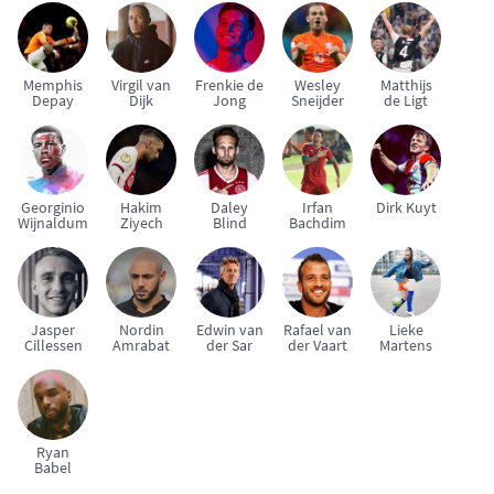
Memphis
Virgil van
Frenkie de
Wesley
Matthijs
Depay
Dijk
Jong
Sneijder
de Ligt
Georginio
Hakim
Daley
Irfan
Dirk Kuyt
Wijnaldum
Ziyech
Blind
Bachdim
Jasper
Nordin
Edwin van
Rafael van
Lieke
Cillessen
Amrabat
der Sar
der Vaart
Martens
Ryan
Babel