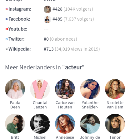
Instagram:
#428
(104K volgers)
Facebook:
#485
(7,637 volgers)
Youtube:
---
Twitter:
#0
(0 abonnees)
Wikipedia:
#713
(34,019 views in 2019)
Meer Nederlanders in "
acteur
"
Paula
Chantal
Carice van
Yolanthe
Nicolette
Deen
Janzen
Houten
Sneijder-
van Dam
Cabau
Britt
Michiel
Anneliese
Johnny de
Timor