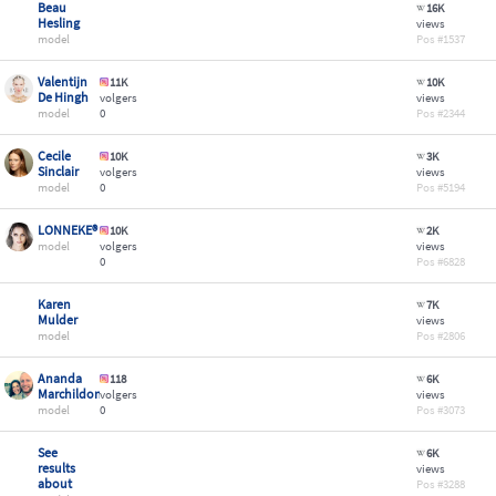
Beau
16K
Hesling
views
model
1537
Valentijn
11K
10K
De Hingh
volgers
views
model
0
2344
Cecile
10K
3K
Sinclair
volgers
views
model
0
5194
LONNEKE®
10K
2K
model
volgers
views
0
6828
Karen
7K
Mulder
views
model
2806
Ananda
118
6K
Marchildon
volgers
views
model
0
3073
See
6K
results
views
about
3288