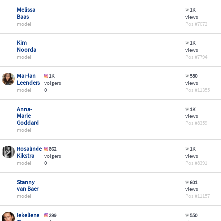
Melissa
1K
Baas
views
model
7072
Kim
1K
Noorda
views
model
7794
Mai-lan
1K
580
Leenders
volgers
views
model
0
11355
Anna-
1K
Marie
views
Goddard
8359
model
Rosalinde
862
1K
Kikstra
volgers
views
model
0
8391
Stanny
601
van Baer
views
model
11157
Iekeliene
299
550