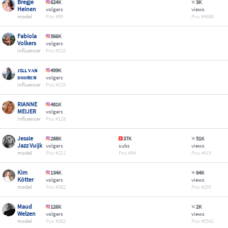
Bregje
624K
3K
Heinen
volgers
views
model
89
4688
Fabiola
566K
Volkers
volgers
influencer
102
ᴊɪʟʟ ᴠᴀɴ
499K
ᴅᴏᴏʀᴇɴ
volgers
influencer
119
RIANNE
481K
MEIJER
volgers
influencer
128
Jessie
288K
37K
51K
Jazz Vuijk
volgers
subs
views
model
211
94
419
Kim
134K
64K
Kötter
volgers
views
model
362
295
Maud
126K
2K
Welzen
volgers
views
model
382
5542