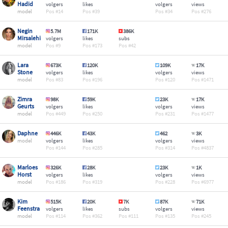
Hadid
volgers
likes
volgers
views
model
14
39
34
276
Negin
5.7M
171K
386K
Mirsalehi
volgers
likes
subs
model
9
173
42
Lara
673K
120K
109K
17K
Stone
volgers
likes
volgers
views
model
83
196
120
1471
Zimra
98K
59K
23K
17K
Geurts
volgers
likes
volgers
views
model
449
250
231
1477
Daphne
446K
43K
462
3K
model
volgers
likes
volgers
views
144
285
314
4837
Marloes
326K
28K
23K
1K
Horst
volgers
likes
volgers
views
model
186
319
228
6977
Kim
515K
20K
7K
87K
71K
Feenstra
volgers
likes
subs
volgers
views
model
114
362
111
135
245