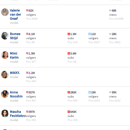
Valerie
62K
686
van der
volgers
views
Graaf
568
10398
model
Romee
6.1M
1.3M
11K
28K
Strijd
volgers
subs
volgers
views
model
8
19
267
892
Mimi
1.5M
3.6M
Karim
volgers
subs
model
27
8
MIKKY.
1.2M
model
volgers
40
Anna
927K
283K
19K
95K
Nooshin
volgers
subs
volgers
views
model
57
49
243
142
Mascha
597K
643K
Feoktistova
volgers
subs
model
93
34