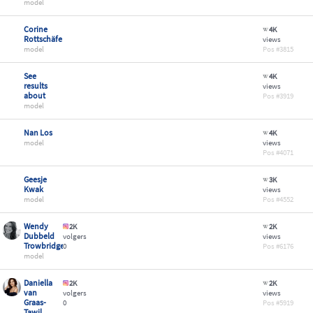
model
Corine
4K
Rottschäfer
views
model
3815
See
4K
results
views
about
3919
model
Nan Los
4K
model
views
4071
Geesje
3K
Kwak
views
model
4552
Wendy
2K
2K
Dubbeld
volgers
views
Trowbridge
0
6176
model
Daniella
2K
2K
van
volgers
views
Graas-
0
5919
Tawil